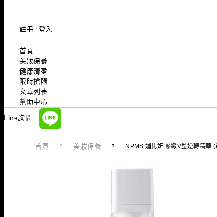
註冊
登入
/
首頁
美妝保養
健康清盈
限時搶購
文章列表
幫助中心
Line詢問
首頁
美妝保養
NPMS 媚比妍 緊緻V型逆轉精華 (