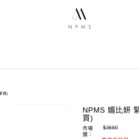
單買)
NPMS 媚比妍 
買)
$
3680
市場
價：