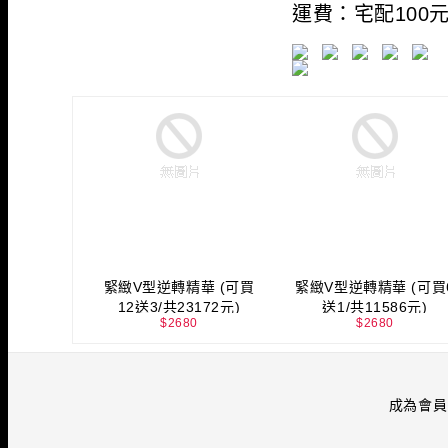
運費：宅配100
緊緻V型逆轉精華 (可買
緊緻V型逆轉精華 (可買
12送3/共23172元)
送1/共11586元)
$
2680
$
2680
成為會員