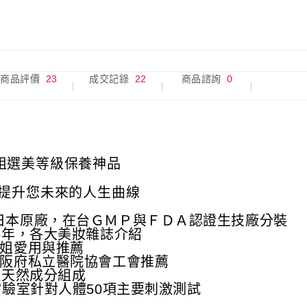
商品評價
23
成交記錄
22
商品諮詢
0
姐選美等級保養神品
也提升您未來的人生曲線
日本原廠，在台ＧＭＰ與ＦＤＡ認證生技廠分裝
6年，各大美妝雜誌介紹
小姐愛用與推薦
大阪府私立醫院協會工會推薦
種天然成分組成
實驗室針對人體50項主要刺激測試