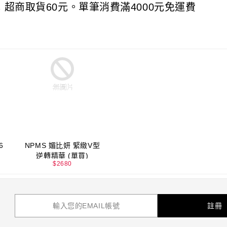
元 超商取貨60元。單筆消費滿4000元免運費
6
NPMS 媚比妍 緊緻V型
逆轉精華 (單買)
$
2680
註冊