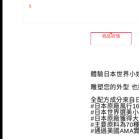
$
商品詳情
體驗日本世界小
雕塑您的外型 
全配方成分來自
#日本原廠風行1
#日本世界選美
#日本原廠獲得
#
主要原料為70
#
通過美國AMA