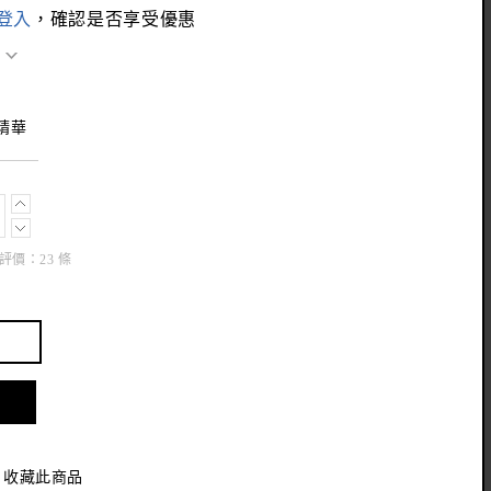
登入
，確認是否享受優惠
轉精華
評價：
23
條
收藏此商品