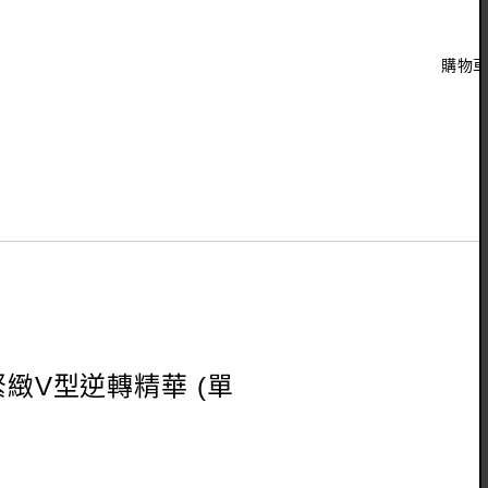
購物
緊緻V型逆轉精華 (單