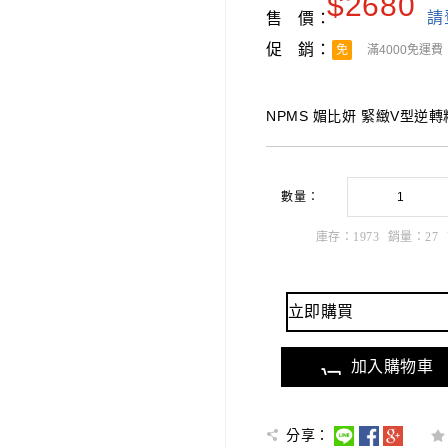
$
2680
請
售 價：
促 銷：
免
滿4000免運費
NPMS 媚比妍 緊緻V型逆
數量：
庫存：
1973
銷量：
27
立即購買
加入購物車
分享：